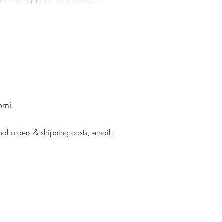
rni.
nal orders & shipping costs, email: