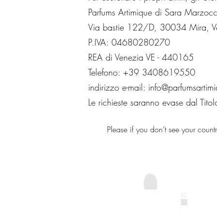
Parfums Artimique di Sara Marzocc
Via bastie 122/D, 30034 Mira, Ven
P.IVA: 04680280270
REA di Venezia VE - 440165
Telefono: +39 3408619550
indirizzo e-mail:
info@parfumsartim
Le richieste saranno evase dal Titol
Please if you don’t see your count