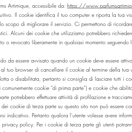
ums Artimique, accessibile da:
https://www.parfumsartimi
uitivo. Il cookie identifica il tuo computer e riporta la tua vis
o scopo di migliorare il servizio.
Ci permettono di ricordare
stici.
Alcuni dei cookie che utilizziamo potrebbero richieder
ato o revocato liberamente in qualsiasi momento seguendo le
do da essere avvisato quando un cookie deve essere attivato
 al tuo browser di cancellare il cookie al termine della tua vi
dotta o disabilitata, pertanto si consiglia di lasciare tutti i 
etti comunemente cookie “di prima parte”) e cookie che abilitan
parte potrebbero effettuare attività di profilazione e traccia
dei cookie di terza parte su questo sito non può essere contr
rsi indicativo. Pertanto qualora l’utente volesse avere inform
 privacy policy. Per i cookie di terza parte gli utenti potra