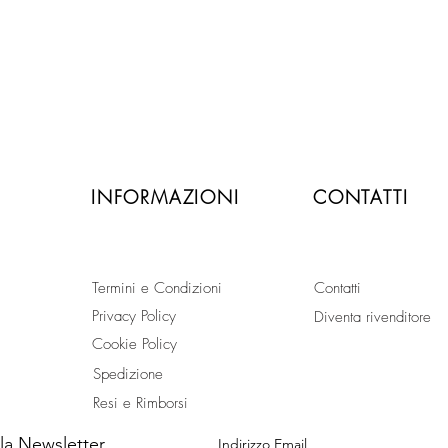
pagamento sicuro con carta
di credito o paypal
INFORMAZIONI
CONTATTI
Termini e Condizioni
Contatti
Privacy Policy
Diventa rivenditore
Cookie Policy
Spedizione
Resi e Rimborsi
alla Newsletter