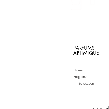
ad ogni acquisto di un
flacone da 50ml, un
campioncino omaggio
PARFUMS
ARTIMIQUE
Home
Fragranze
Il mio account
Iscriviti 