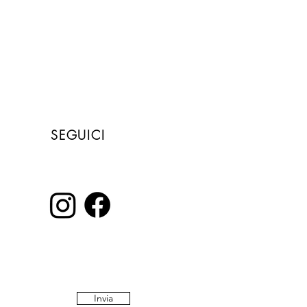
spedizione gratuita
per l'Italia sopra i
150€
SEGUICI
Invia