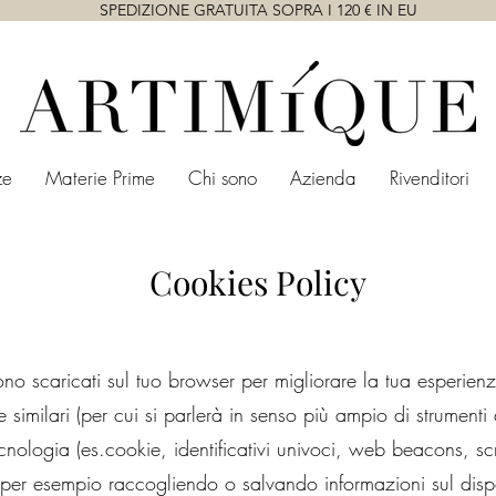
SPEDIZIONE GRATUITA SOPRA I 120 € IN EU
ze
Materie Prime
Chi sono
Azienda
Rivenditori
Cookies Policy
ono scaricati sul tuo browser per migliorare la tua esperien
ie similari (per cui si parlerà in senso più ampio di strumenti
nologia (es.cookie, identificativi univoci, web beacons, scrip
i per esempio raccogliendo o salvando informazioni sul dispo