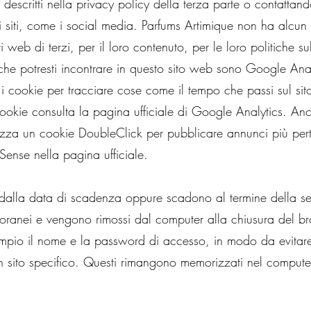
i descritti nella privacy policy della terza parte o contattand
 siti, come i social media. Parfums Artimique non ha alcun 
ti web di terzi, per il loro contenuto, per le loro politiche su
i che potresti incontrare in questo sito web sono Google Anal
i cookie per tracciare cose come il tempo che passi sul sito e
i cookie consulta la pagina ufficiale di Google Analytics. 
zza un cookie DoubleClick per pubblicare annunci più pertin
ense nella pagina ufficiale.
dalla data di scadenza oppure scadono al termine della ses
ranei e vengono rimossi dal computer alla chiusura del brow
empio il nome e la password di accesso, in modo da evitare 
n sito specifico. Questi rimangono memorizzati nel compute