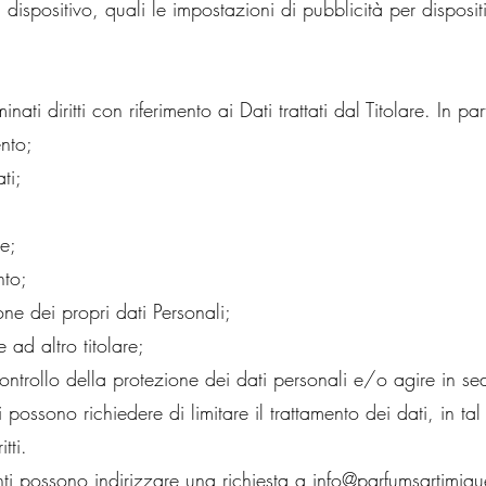
 dispositivo, quali le impostazioni di pubblicità per dispositi
ti diritti con riferimento ai Dati trattati dal Titolare. In part
nto;
ti;
ne;
nto;
ne dei propri dati Personali;
re ad altro titolare;
 controllo della protezione dei dati personali e/o agire in se
i possono richiedere di limitare il trattamento dei dati, in t
tti.
Utenti possono indirizzare una richiesta a
info@parfumsartimiq